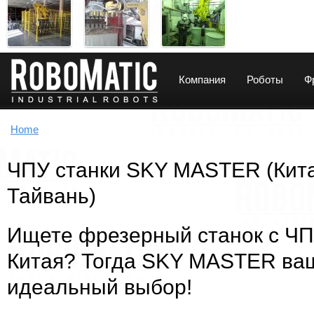
Компания
Роботы
Ф
You are here
Home
ЧПУ станки SKY MASTER (Кита
Тайвань)
Ищете фрезерный станок с ЧП
Китая? Тогда SKY MASTER ва
идеальный выбор!